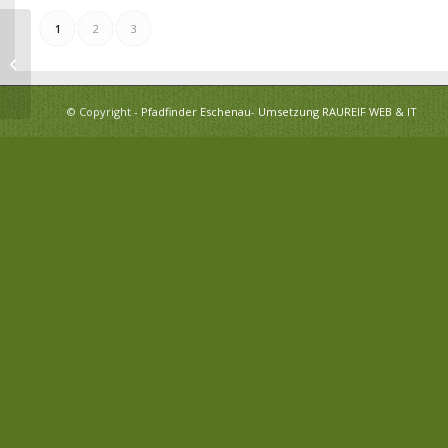
1
2
3
2010 Heimbau
© Copyright -
Pfadfinder Eschenau
-
Umsetzung RAUREIF WEB & IT