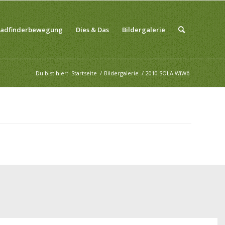
fadfinderbewegung
Dies & Das
Bildergalerie
Du bist hier:
Startseite
/
Bildergalerie
/
2010 SOLA WiWö