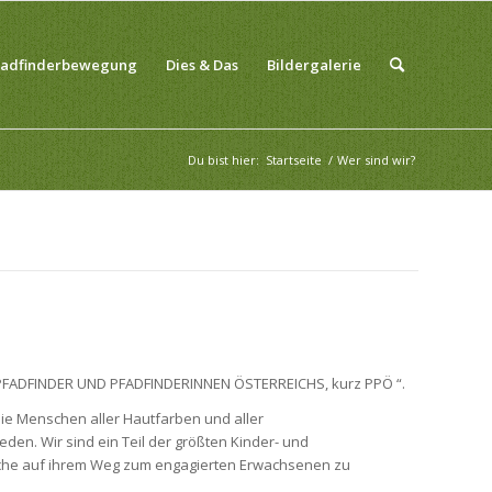
fadfinderbewegung
Dies & Das
Bildergalerie
Du bist hier:
Startseite
/
Wer sind wir?
n „PFADFINDER UND PFADFINDERINNEN ÖSTERREICHS, kurz PPÖ “.
ie Menschen aller Hautfarben und aller
den. Wir sind ein Teil der größten Kinder- und
dliche auf ihrem Weg zum engagierten Erwachsenen zu