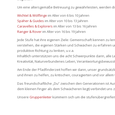
Um eine altersgemäße Betreuung zu gewährleisten, werden die K
Wichtel & Wölflinge
im Alter von 6 bis 10 Jahren
Späher & Guides
im Alter von 10 bis 13 Jahren
Caravelles & Explorers
im Alter von 13 bis 16 Jahren
Ranger & Rover
im Alter von 16 bis 19 Jahren
Jede Stufe hat ihre eigenen Ziele: Gemeinschaft kennen zu le
verstehen, die eigenen Stärken und Schwächen zu erfahren und
produktive Richtung zu lenken, u.v.a.
Inhaltlich unterstützen uns die acht Schwerpunkte darin, all
Kreativität, Naturverbundenes Leben, Verantwortungsbewuss
Am Ende der Pfadfinderzeit hoffen wir dann, unser grundsätzli
und ihnen zu helfen, zu kritischen, couragierten und vor allem
Das freundschaftliche „Du“ zwischen den Generationen ist Au
dem kleinen Finger als dem Schwächeren liegt) verbindet uns 
Unsere
Gruppenleiter
kümmern sich um die stufenübergreifen